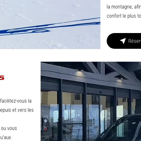
la montagne, afi
confort le plus to
near_me
Réserv
s
acilitez-vous la
epuis et vers les
 ou vous
qu'aux