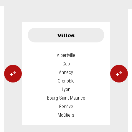
Villes
Albertville
Gap
swap_horiz
swap_horiz
Annecy
Grenoble
Lyon
Bourg-Saint-Maurice
Genève
Moûtiers